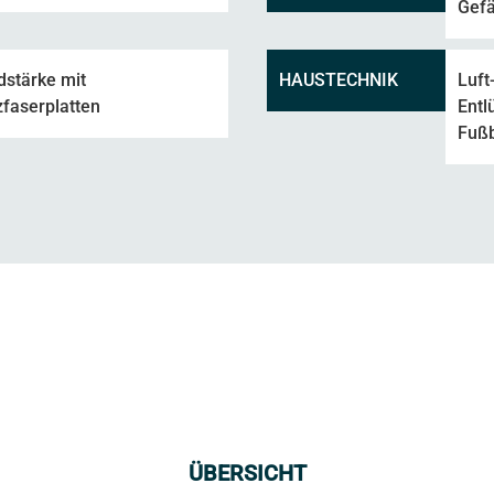
Gefä
stärke mit
HAUSTECHNIK
Luft
faserplatten
Entl
Fuß
ÜBERSICHT