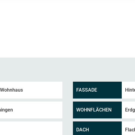
0 Wohnhaus
FASSADE
Hint
ningen
WOHNFLÄCHEN
Erdg
DACH
Flac