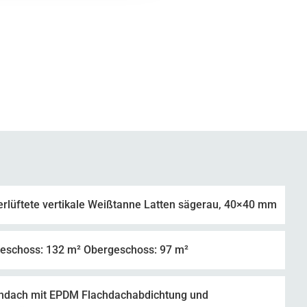
erlüftete vertikale Weißtanne Latten sägerau, 40×40 mm
eschoss: 132 m² Obergeschoss: 97 m²
hdach mit EPDM Flachdachabdichtung und