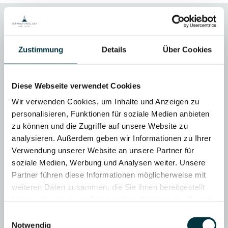
Zustimmung
Details
Über Cookies
HAUS & HAUSTYP
Frei geplantes KfW 70
Wohnhaus mit Büroraum
Diese Webseite verwendet Cookies
Wir verwenden Cookies, um Inhalte und Anzeigen zu
FASSADE
FASSADE
personalisieren, Funktionen für soziale Medien anbieten
WOHNHAUS:Hinterlüftete
zu können und die Zugriffe auf unsere Website zu
Douglasie Rautenschalung
analysieren. Außerdem geben wir Informationen zu Ihrer
FASSADE BÜRO UND
Verwendung unserer Website an unsere Partner für
ABSTELLRÄUME:
soziale Medien, Werbung und Analysen weiter. Unsere
Zementfaserplatten
Partner führen diese Informationen möglicherweise mit
weiteren Daten zusammen, die Sie ihnen bereitgestellt
ORT
Münstertal
haben oder die sie im Rahmen Ihrer Nutzung der Dienste
gesammelt haben.
Einwilligungsauswahl
Notwendig